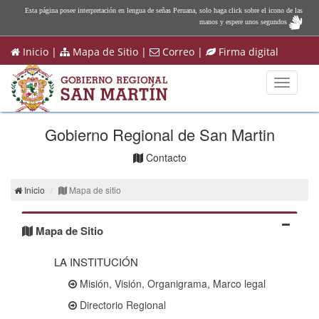
Esta página posee interpretación en lengua de señas Peruana, solo haga click sobre el icono de las
manos y espere unos segundos
Inicio
|
Mapa de Sitio
|
Correo
|
Firma digital
Toggle
navigati
Gobierno Regional de San Martin
Contacto
Inicio
Mapa de sitio
Mapa de Sitio
LA INSTITUCIÓN
Misión, Visión, Organigrama, Marco legal
Directorio Regional